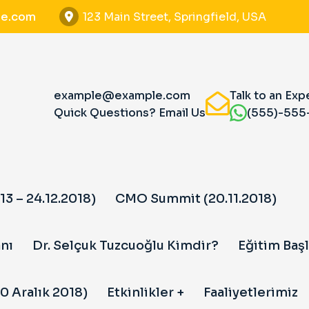
e.com
123 Main Street, Springfield, USA
example@example.com
Talk to an Exp
Quick Questions? Email Us
(555)-555
13 – 24.12.2018)
CMO Summit (20.11.2018)
nı
Dr. Selçuk Tuzcuoğlu Kimdir?
Eğitim Başl
0 Aralık 2018)
Etkinlikler
Faaliyetlerimiz