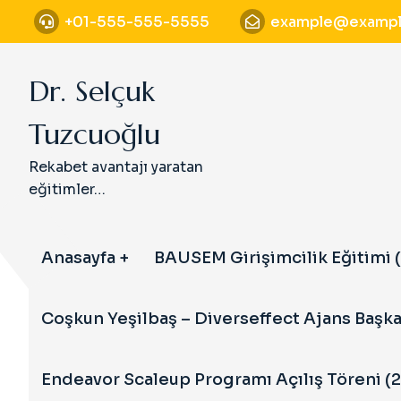
S
+01-555-555-5555
example@exampl
k
i
p
Dr. Selçuk
t
o
Tuzcuoğlu
c
o
Rekabet avantajı yaratan
n
eğitimler…
t
e
n
Anasayfa
BAUSEM Girişimcilik Eğitimi (
t
Coşkun Yeşilbaş – Diverseffect Ajans Başka
Endeavor Scaleup Programı Açılış Töreni (2