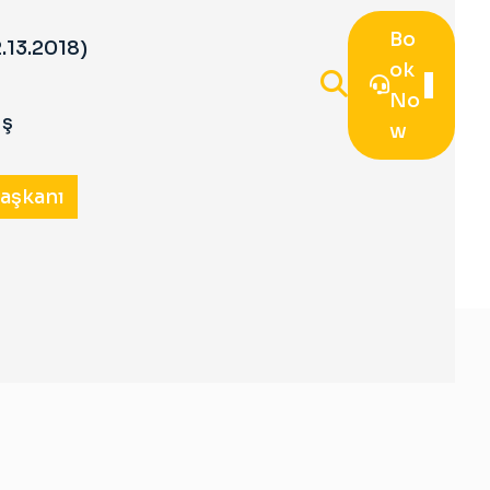
Bo
.13.2018)
Ok
No
iş
W
Başkanı