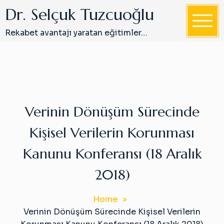
S
Dr. Selçuk Tuzcuoğlu
k
i
Rekabet avantajı yaratan eğitimler…
p
t
o
c
o
n
Verinin Dönüşüm Sürecinde
t
Kişisel Verilerin Korunması
e
n
Kanunu Konferansı (18 Aralık
t
2018)
Home
Verinin Dönüşüm Sürecinde Kişisel Verilerin