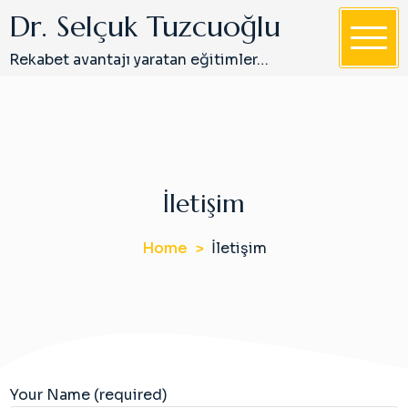
S
Dr. Selçuk Tuzcuoğlu
k
i
Rekabet avantajı yaratan eğitimler…
p
t
o
c
o
n
İletişim
t
e
Home
İletişim
n
t
Your Name (required)