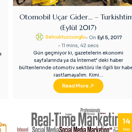
Otomobil Uçar Gider… – Turkishti
(Eylül 2017)
Selcuktuzcuoglu
- On
Eyl 5, 2017
-
11 mins, 42 secs
Gün geçmiyor ki, gazetelerin ekonomi
a
sayfalarında ya da İnternet’ deki haber
bültenlerinde otomotiv sektörü ile ilgili bir hab
rastlamayalım. Kimi…
Read More
14
Haz