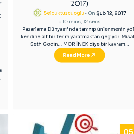
2017)
”
Selcuktuzcuoglu
- On
Şub 12, 2017
k
-
10 mins, 12 secs
Pazarlama Dünyası’ nda tanınıp ünlenmenin yo
kendine ait bir terim yaratmaktan geçiyor. Misa
Seth Godin… MOR İNEK diye bir kavram…
Read More
a
,
05