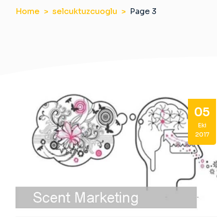
Home
selcuktuzcuoglu
Page 3
05
Eki
2017