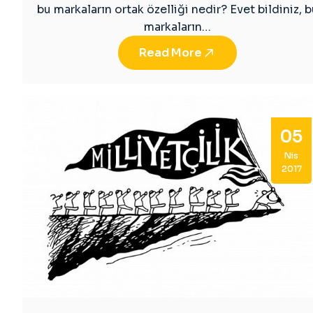
bu markaların ortak özelliği nedir? Evet bildiniz, b
markaların…
Read More
05
Nis
2017