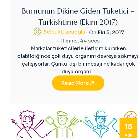
Burnunun Dikine Giden Tüketici –
Turkishtime (Ekim 2017)
Selcuktuzcuoglu
- On
Eki 5, 2017
-
11 mins, 44 secs
Markalar tüketicilerle iletişim kurarken
olabildiğince çok duyu organını devreye sokmay
çalışıyorlar. Çünkü kişi bir mesajı ne kadar çok
duyu organı…
Read More
15
Ağu