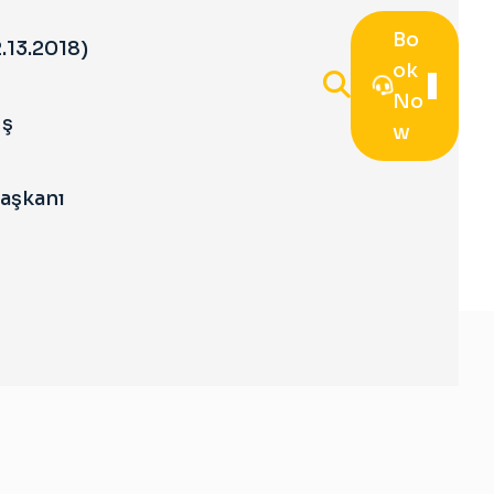
Bo
.13.2018)
Ok
No
iş
W
Başkanı