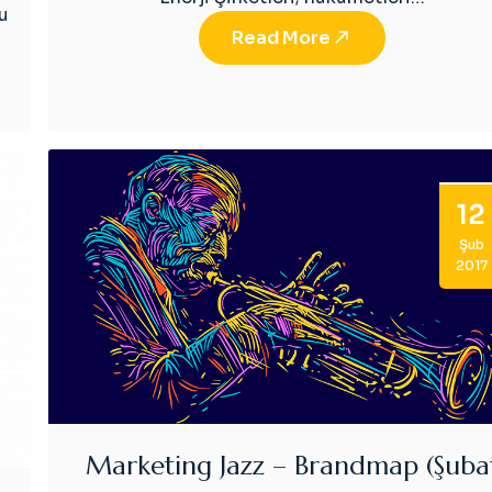
u
Read More
12
Şub
2017
Marketing Jazz – Brandmap (Şuba