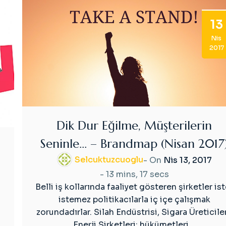
13
Nis
2017
Dik Dur Eğilme, Müşterilerin
Seninle… – Brandmap (Nisan 2017
Selcuktuzcuoglu
- On
Nis 13, 2017
-
13 mins, 17 secs
Belli iş kollarında faaliyet gösteren şirketler ist
istemez politikacılarla iç içe çalışmak
zorundadırlar. Silah Endüstrisi, Sigara Üreticiler
Enerji Şirketleri; hükümetleri…