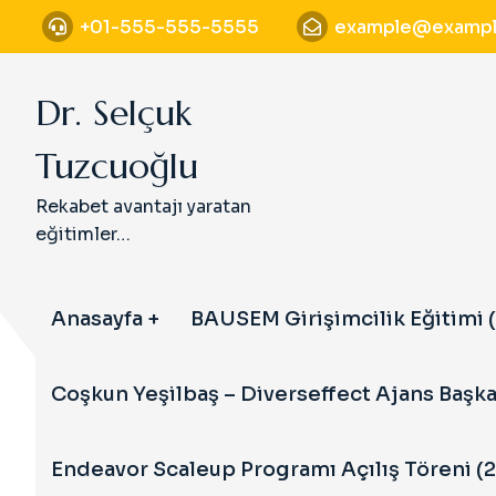
S
+01-555-555-5555
example@exampl
k
i
p
Dr. Selçuk
t
o
Tuzcuoğlu
c
o
Rekabet avantajı yaratan
n
eğitimler…
t
e
n
Anasayfa
BAUSEM Girişimcilik Eğitimi (
t
Coşkun Yeşilbaş – Diverseffect Ajans Başka
Endeavor Scaleup Programı Açılış Töreni (2