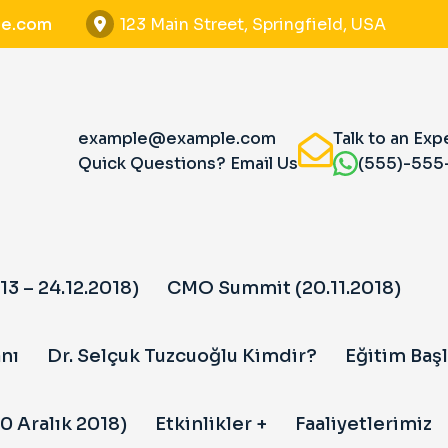
e.com
123 Main Street, Springfield, USA
example@example.com
Talk to an Exp
Quick Questions? Email Us
(555)-555
13 – 24.12.2018)
CMO Summit (20.11.2018)
nı
Dr. Selçuk Tuzcuoğlu Kimdir?
Eğitim Başl
0 Aralık 2018)
Etkinlikler
Faaliyetlerimiz