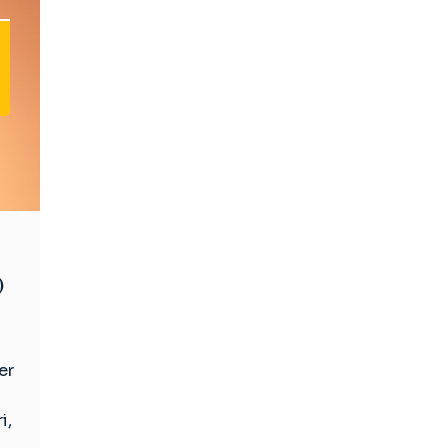
)
er
i,