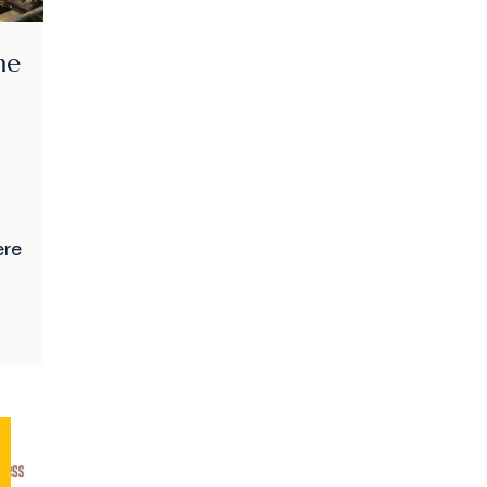
me
ere