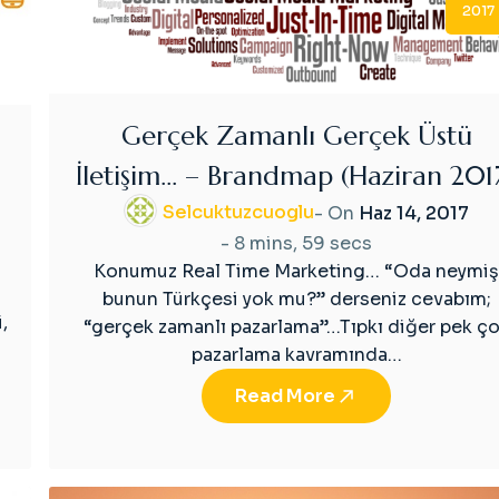
2017
Gerçek Zamanlı Gerçek Üstü
İletişim… – Brandmap (Haziran 201
Selcuktuzcuoglu
- On
Haz 14, 2017
-
8 mins, 59 secs
Konumuz Real Time Marketing… “Oda neymiş
bunun Türkçesi yok mu?” derseniz cevabım;
,
“gerçek zamanlı pazarlama”…Tıpkı diğer pek ç
pazarlama kavramında…
Read More