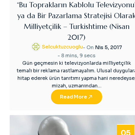
“Bu Toprakların Kablolu Televizyonu
ya da Bir Pazarlama Stratejisi Olara
Milliyetçilik – Turkishtime (Nisan
2017)
Selcuktuzcuoglu
- On
Nis 5, 2017
-
8 mins, 9 secs
Gün geçmesin ki televizyonlarda milliyetçilik
temalı bir reklama rastlamayalım. Ulusal duygular
hitap ederek ürün tanıtımı yapma hani neredeyse
mizah, uzmanından…
Read More
05