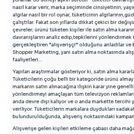
Çabalar
nasıl karar verir, marka seçiminde cinsiyetinin, yaşı
Gözden
algılar nasıl bir rol oynar, tüketicinin algılarının
Düştü,
çalıştılar. Fakat son yıllarda dikkat çekici bir d
Şimdi
çevreler; ürünü tüketen kişiler ile satın alma kararın
Markala
davranışlarını analiz edip,tepkilerini yönlendirmek 
Alışveri
gerçekleştiren “alışverişçi” olduğunu anladılar ve 
Anlama
Shopper Marketing, yani satın alma noktasında alışv
Çalışıy
faaliyetleri…
–
Turkish
Yapılan araştırmalar gösteriyor ki, satın alma kararl
(Ocak
Tüketicilerin çoğu belli bir kategoride ürünü almay
2016)
markanın satın alınacağına ilişkin karar yine genelli
için
yönlendirmeyi amaçlayan tüm televizyon reklamları, g
anda devre dışı kalıyor ve o anda markette tercihi 
veriliyor. Tüketicilerin markalara duydukları sadak
bulundurulduğunda, alışveriş noktasındaki kampanya
Alışverişe gelen kişileri etkileme çabası daha mağ