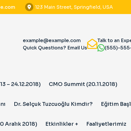
e.com
123 Main Street, Springfield, USA
example@example.com
Talk to an Exp
Quick Questions? Email Us
(555)-555
13 – 24.12.2018)
CMO Summit (20.11.2018)
nı
Dr. Selçuk Tuzcuoğlu Kimdir?
Eğitim Başl
0 Aralık 2018)
Etkinlikler
Faaliyetlerimiz