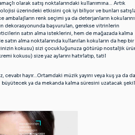
maçlı olarak satış noktalarındaki kullanımına… Artık
ojisi üzerindeki etkisini çok iyi biliyor ve bunları satışla
ece ambalajların renk seçimi ya da deterjanların kokuların
nın dekorasyonunda başvurulan, gerekse vitrinlerin
eticilerin satın alma isteklerini, hem de mağazada kalma
lde satın alma noktalarında kullanılan kokuların da hep bir
lginizin kokusu) sizi çocukluğunuza götürüp nostaljik ürü
mi kokusu) size yaz aylarını hatırlatıp, tatil
z, cevabı hayır…Ortamdaki müzik yayını veya kuş ya da d
ini büyütecek ya da mekanda kalma süresini uzatacak şeki