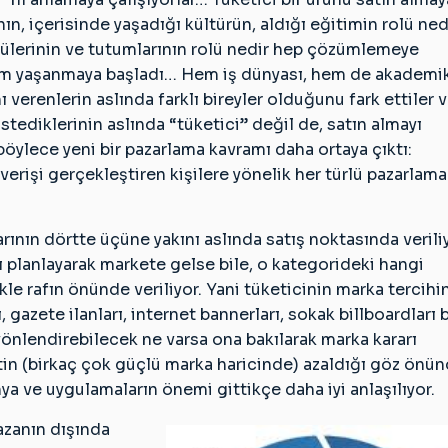
ı
nın, içerisinde yaşadığı kültürün, aldığı eğitimin rolü nedi
,güdülerinin ve tutumlarının rolü nedir hep çözümlemeye
eğişim yaşanmaya başladı… Hem iş dünyası, hem de akademi
ı verenlerin aslında farklı bireyler olduğunu fark ettiler 
r
istediklerinin aslında “tüketici” değil de, satın almayı
şçiyi
böylece yeni bir pazarlama kavramı daha ortaya çıktı:
ya
erişi gerçekleştiren kişilere yönelik her türlü pazarlama
or…
time
arının dörtte üçüne yakını aslında satış noktasında verili
ı planlayarak markete gelse bile, o kategorideki hangi
kle rafın önünde veriliyor. Yani tüketicinin marka tercihi
azete ilanları, internet bannerları, sokak billboardları b
yönlendirebilecek ne varsa ona bakılarak marka kararı
atin (birkaç çok güçlü marka haricinde) azaldığı göz önü
 ve uygulamaların önemi gittikçe daha iyi anlaşılıyor.
azanın dışında