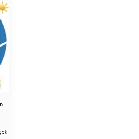
an
çok