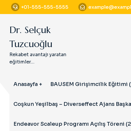
S
+01-555-555-5555
example@exampl
k
i
p
Dr. Selçuk
t
o
Tuzcuoğlu
c
o
Rekabet avantajı yaratan
n
eğitimler…
t
e
n
Anasayfa
BAUSEM Girişimcilik Eğitimi (
t
Coşkun Yeşilbaş – Diverseffect Ajans Başka
Endeavor Scaleup Programı Açılış Töreni (2