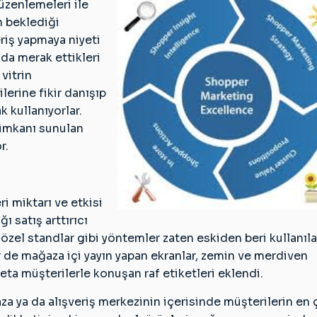
düzenlemeleri ile
ın beklediği
riş yapmaya niyeti
da merak ettikleri
vitrin
erine fikir danışıp
ak kullanıyorlar.
 imkanı sunulan
r.
i miktarı ve etkisi
 satış arttırıcı
, özel standlar gibi yöntemler zaten eskiden beri kullanıl
r de mağaza içi yayın yapan ekranlar, zemin ve merdiven
eta müşterilerle konuşan raf etiketleri eklendi.
a ya da alışveriş merkezinin içerisinde müşterilerin en 