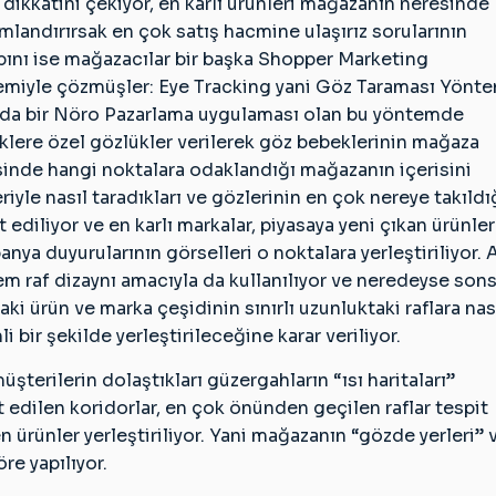
 dikkatini çekiyor, en karlı ürünleri mağazanın neresinde
landırırsak en çok satış hacmine ulaşırız sorularının
ını ise mağazacılar bir başka Shopper Marketing
miyle çözmüşler: Eye Tracking yani Göz Taraması Yönte
nda bir Nöro Pazarlama uygulaması olan bu yöntemde
lere özel gözlükler verilerek göz bebeklerinin mağaza
sinde hangi noktalara odaklandığı mağazanın içerisini
riyle nasıl taradıkları ve gözlerinin en çok nereye takıldı
t ediliyor ve en karlı markalar, piyasaya yeni çıkan ürünler
nya duyurularının görselleri o noktalara yerleştiriliyor. 
m raf dizaynı amacıyla da kullanılıyor ve neredeyse son
aki ürün ve marka çeşidinin sınırlı uzunluktaki raflara nas
li bir şekilde yerleştirileceğine karar veriliyor.
terilerin dolaştıkları güzergahların “ısı haritaları”
t edilen koridorlar, en çok önünden geçilen raflar tespit
n ürünler yerleştiriliyor. Yani mağazanın “gözde yerleri” 
re yapılıyor.