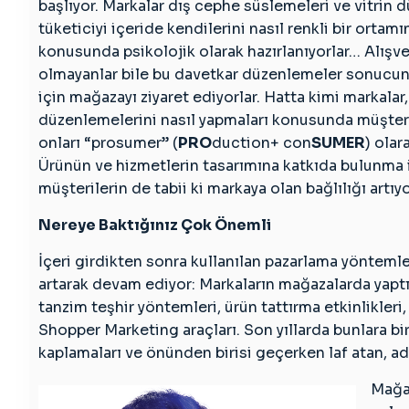
başlıyor. Markalar dış cephe süslemeleri ve vitrin 
tüketiciyi içeride kendilerini nasıl renkli bir ortam
konusunda psikolojik olarak hazırlanıyorlar… Alışve
olmayanlar bile bu davetkar düzenlemeler sonucun
için mağazayı ziyaret ediyorlar. Hatta kimi markalar, 
düzenlemelerini nasıl yapmaları konusunda müşteril
onları “prosumer” (
PRO
duction+ con
SUMER
) olar
Ürünün ve hizmetlerin tasarımına katkıda bulunma
müşterilerin de tabii ki markaya olan bağlılığı artıyo
Nereye Baktığınız Çok Önemli
İçeri girdikten sonra kullanılan pazarlama yöntemler
artarak devam ediyor: Markaların mağazalarda yaptığı
tanzim teşhir yöntemleri, ürün tattırma etkinlikleri
Shopper Marketing araçları. Son yıllarda bunlara bi
kaplamaları ve önünden birisi geçerken laf atan, ad
Mağaz