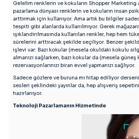
Gelelim renklerin ve kokuların Shopper Marketing a
pazarlama dünyası renklerin ve kokuların insan psikol
arttırmak için kullanıyor. Ama artık bu bilgiler sad
tespiti gibi alanlarda kullanılmıyor. Gerek mağaza
ışıklandırılmasında kullanılan renkler, hep hem tük
sürelerini arttıracak şekilde seçiliyor. Benzer şeki
işlevi var: Bazı kokular (mesela okuldaki kokulu si
almanızı sağlarken, bazı kokular da (mesela güneş kre
rezervasyonlarınızı biran evvel yapmanızı sağlıyor.
Sadece gözlere ve buruna mı hitap ediliyor derseni
sesleri şeklindeki yayınlar da, hep alışveriş sepet
hazırlanıyor.
Teknoloji Pazarlamanın Hizmetinde