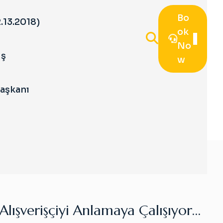
Bo
.13.2018)
Ok
No
iş
W
Başkanı
lışverişçiyi Anlamaya Çalışıyor…