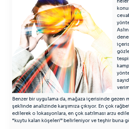
neler
konum
cevab
yönte
Aslı
denek
içeri
gözle
tespi
kampa
yönte
sayıd
verim
Benzer bir uygulama da, mağaza içerisinde gezen müş
şeklinde analizinde karşımıza çıkıyor. En çok rağbe
edilerek o lokasyonlara, en çok satılması arzu edile
“kuytu kalan köşeleri” belirleniyor ve teşhir buna gö