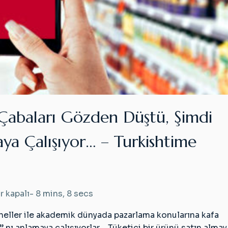
 Çabaları Gözden Düştü, Şimdi
aya Çalışıyor… – Turkishtime
i
r kapalı
-
8 mins, 8 secs
şını
neller ile akademik dünyada pazarlama konularına kafa
” nı anlamaya çalışıyorlar… Tüketici bir ürünü satın almay