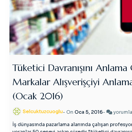
Tüketici Davranışını Anlama
Markalar Alışverişçiyi Anlam
(Ocak 2016)
Selcuktuzcuoglu
Tüketic
- On
Oca 5, 2016
-
yorumla
Davranı
İş dünyasında pazarlama alanında çalışan profesyo
Anlama
yoranlar 50 seneyi aşkın süredir “tüketici davranışı