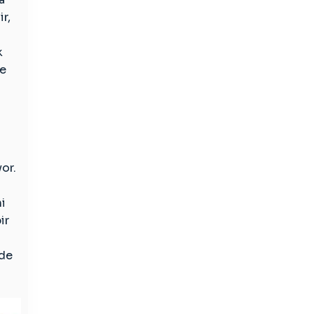
r,
k
ve
yor.
ni
ir
nde