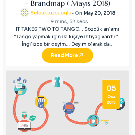
– Brandmap ( Mayıs 2018)
Selcuktuzcuoglu
- On
May 20, 2018
-
9 mins, 52 secs
IT TAKES TWO TO TANGO… Sözcük anlamı
“Tango yapmak için iki kişiye ihtiyaç vardır”…
İngilizce bir deyim… Deyim olarak da…
Read More
05
Oca
2018