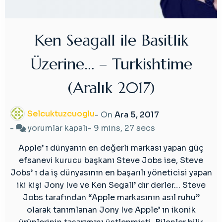
Ken Seagall ile Basitlik
Üzerine… – Turkishtime
(Aralık 2017)
Selcuktuzcuoglu
- On
Ara 5, 2017
Ken
-
yorumlar kapalı
-
9 mins, 27 secs
Seagall
Apple’ ı dünyanın en değerli markası yapan güç
ile
efsanevi kurucu başkanı Steve Jobs ise, Steve
Basitlik
Jobs’ ı da iş dünyasının en başarılı yöneticisi yapan
Üzerine…
iki kişi Jony Ive ve Ken Segall’ dır derler… Steve
–
Jobs tarafından “Apple markasının asıl ruhu”
Turkishtime
olarak tanımlanan Jony Ive Apple’ ın ikonik
(Aralık