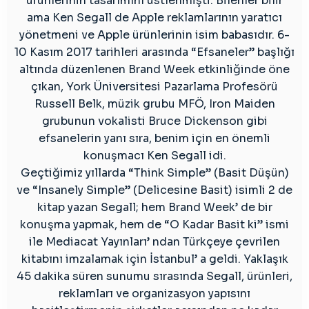
ürünlerinin tasarımını üstlenmişti. Bilenler bilir
2017)
ama Ken Segall de Apple reklamlarının yaratıcı
için
yönetmeni ve Apple ürünlerinin isim babasıdır. 6-
10 Kasım 2017 tarihleri arasında “Efsaneler” başlığı
altında düzenlenen Brand Week etkinliğinde öne
çıkan, York Üniversitesi Pazarlama Profesörü
Russell Belk, müzik grubu MFÖ, Iron Maiden
grubunun vokalisti Bruce Dickenson gibi
efsanelerin yanı sıra, benim için en önemli
konuşmacı Ken Segall idi.
Geçtiğimiz yıllarda “Think Simple” (Basit Düşün)
ve “Insanely Simple” (Delicesine Basit) isimli 2 de
kitap yazan Segall; hem Brand Week’ de bir
konuşma yapmak, hem de “O Kadar Basit ki” ismi
ile Mediacat Yayınları’ ndan Türkçeye çevrilen
kitabını imzalamak için İstanbul’ a geldi. Yaklaşık
45 dakika süren sunumu sırasında Segall, ürünleri,
reklamları ve organizasyon yapısını