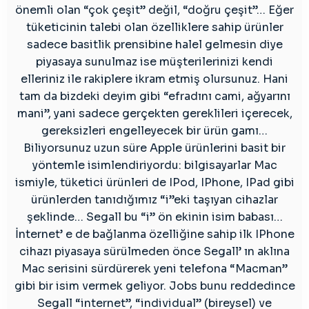
önemli olan “çok çeşit” değil, “doğru çeşit”… Eğer
tüketicinin talebi olan özelliklere sahip ürünler
sadece basitlik prensibine halel gelmesin diye
piyasaya sunulmaz ise müşterilerinizi kendi
elleriniz ile rakiplere ikram etmiş olursunuz. Hani
tam da bizdeki deyim gibi “efradını cami, ağyarını
mani”, yani sadece gerçekten gereklileri içerecek,
gereksizleri engelleyecek bir ürün gamı…
Biliyorsunuz uzun süre Apple ürünlerini basit bir
yöntemle isimlendiriyordu: bilgisayarlar Mac
ismiyle, tüketici ürünleri de IPod, IPhone, IPad gibi
ürünlerden tanıdığımız “i”eki taşıyan cihazlar
şeklinde… Segall bu “i” ön ekinin isim babası…
İnternet’ e de bağlanma özelliğine sahip ilk IPhone
cihazı piyasaya sürülmeden önce Segall’ ın aklına
Mac serisini sürdürerek yeni telefona “Macman”
gibi bir isim vermek geliyor. Jobs bunu reddedince
Segall “internet”, “individual” (bireysel) ve