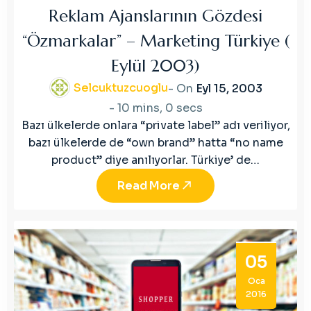
Reklam Ajanslarının Gözdesi
“Özmarkalar” – Marketing Türkiye (
Eylül 2003)
Selcuktuzcuoglu
- On
Eyl 15, 2003
-
10 mins, 0 secs
Bazı ülkelerde onlara “private label” adı veriliyor,
bazı ülkelerde de “own brand” hatta “no name
product” diye anılıyorlar. Türkiye’ de…
Read More
05
Oca
2016