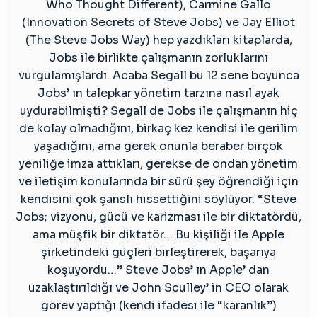
Who Thought Different), Carmine Gallo
(Innovation Secrets of Steve Jobs) ve Jay Elliot
(The Steve Jobs Way) hep yazdıkları kitaplarda,
Jobs ile birlikte çalışmanın zorluklarını
vurgulamışlardı. Acaba Segall bu 12 sene boyunca
Jobs’ ın talepkar yönetim tarzına nasıl ayak
uydurabilmişti? Segall de Jobs ile çalışmanın hiç
de kolay olmadığını, birkaç kez kendisi ile gerilim
yaşadığını, ama gerek onunla beraber birçok
yeniliğe imza attıkları, gerekse de ondan yönetim
ve iletişim konularında bir sürü şey öğrendiği için
kendisini çok şanslı hissettiğini söylüyor. “Steve
Jobs; vizyonu, gücü ve karizması ile bir diktatördü,
ama müşfik bir diktatör… Bu kişiliği ile Apple
şirketindeki güçleri birleştirerek, başarıya
koşuyordu…” Steve Jobs’ ın Apple’ dan
uzaklaştırıldığı ve John Sculley’ in CEO olarak
görev yaptığı (kendi ifadesi ile “karanlık”)