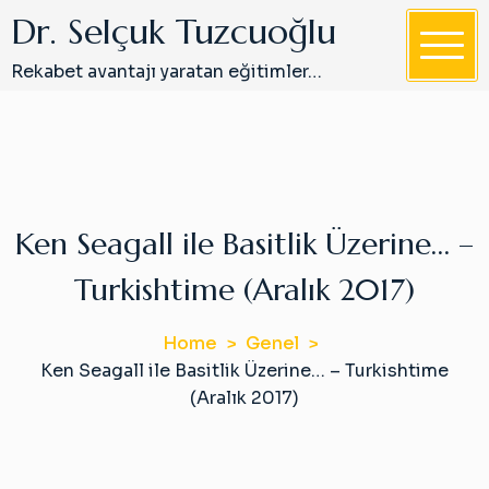
S
Dr. Selçuk Tuzcuoğlu
k
i
Rekabet avantajı yaratan eğitimler…
p
t
o
c
o
n
Ken Seagall ile Basitlik Üzerine… –
t
Turkishtime (Aralık 2017)
e
n
t
Home
Genel
Ken Seagall ile Basitlik Üzerine… – Turkishtime
(Aralık 2017)