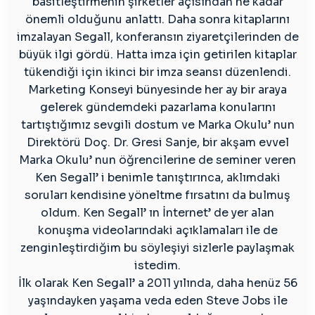
basitleştirmenin şirketler açısından ne kadar
önemli olduğunu anlattı. Daha sonra kitaplarını
imzalayan Segall, konferansın ziyaretçilerinden de
büyük ilgi gördü. Hatta imza için getirilen kitaplar
tükendiği için ikinci bir imza seansı düzenlendi.
Marketing Konseyi bünyesinde her ay bir araya
gelerek gündemdeki pazarlama konularını
tartıştığımız sevgili dostum ve Marka Okulu’ nun
Direktörü Doç. Dr. Gresi Sanje, bir akşam evvel
Marka Okulu’ nun öğrencilerine de seminer veren
Ken Segall’ i benimle tanıştırınca, aklımdaki
soruları kendisine yöneltme fırsatını da bulmuş
oldum. Ken Segall’ ın İnternet’ de yer alan
konuşma videolarındaki açıklamaları ile de
zenginleştirdiğim bu söyleşiyi sizlerle paylaşmak
istedim.
İlk olarak Ken Segall’ a 2011 yılında, daha henüz 56
yaşındayken yaşama veda eden Steve Jobs ile