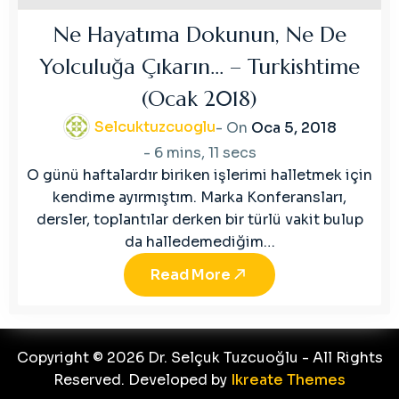
Ne Hayatıma Dokunun, Ne De
Yolculuğa Çıkarın… – Turkishtime
(Ocak 2018)
Selcuktuzcuoglu
- On
Oca 5, 2018
-
6 mins, 11 secs
O günü haftalardır biriken işlerimi halletmek için
kendime ayırmıştım. Marka Konferansları,
dersler, toplantılar derken bir türlü vakit bulup
da halledemediğim…
Read More
Copyright © 2026 Dr. Selçuk Tuzcuoğlu - All Rights
Reserved. Developed by
Ikreate Themes