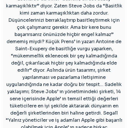
karmaşıklıktır” diyor. Zaten Steve Jobs da “Basitlik
kimi zaman karmaşıklıktan daha zordur.
Düşüncelerinizi berraklaştırıp basitleştirmek için
çok çalışmanız gerekir. Ama bir kere bunu
başarırsanız önünüzde hiçbir engel kalmaz”
dememiş miydi? Küçük Prens’ in yazarı Antoine de
Saint-Exupery de basitliğe vurgu yaparken,
“mükemmellik eklenecek bir şey kalmadığında
değil, çıkarılacak hiçbir şey kalmadığında elde
edilir” diyor. Aslında ürün tasarımı, şirket
yapılanması ve pazarlama iletişimine
uygulandığında ne kadar doğru bir tespit… Sadelik
yaklaşımı; Steve Jobs’ ın yönetimindeki şirketi, 14
sene içerisinde Apple’ ın temsil ettiği değerleri
tüketicilere en iyi şekilde aktararak dünyanın en
değerli şirketlerinden biri haline getirdi. Segall
“Yalnız yöneticiler ve iş adamları Apple gibi başarılı
olabilmek için Apple’ ın sadece birkaç