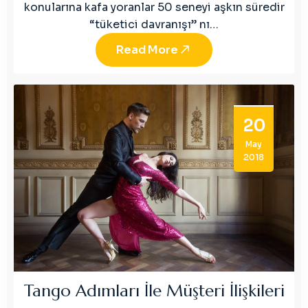
konularına kafa yoranlar 50 seneyi aşkın süredir
“tüketici davranışı” nı…
Read More
20
May
2018
Tango Adımları İle Müşteri İlişkileri