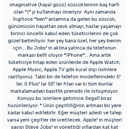
imaginative (hayal gücü) sözcüklerinin baş harfi
olan “i” yi kullanmayı öneriyor. Aynı zamanda
İngilizce “ben” anlamına da gelen bu sözcük,
günümüzün hayattan zevk almayı, hazlar yaşamayı
birinci öncelik kabul eden tüketicilerini de çok
güzel betimliyor: her şey bana özel, her şey benim
için… Bu Jobs’ ın aklına yatınca da telefonun
markası belli oluyor “IPhone”… Ama artık
tüketiciye hitap eden ürünlerde de Apple Watch,
Apple Music, Apple TV gibi kural dışı isimlere
rastlıyoruz. Tabii bir de telefon modellerindeki S’
ler, S Plus’ lar SE’ ler filan var ki tüm bunlar
markalamadaki basitlik prensibi ile örtüşmüyor.
Konuyu bu isimlere getirince Segall biraz
hüzünleniyor: “ Ürün çeşitliliğinin artması bir yere
kadar kabul edilebilir. Eğer müşteri adedi ve talep
varsa yeni çeşitler de üretilecek. Apple’ ın müşteri
sayısı Steve Jobs’ ın yönettiği yıllardan kat kat