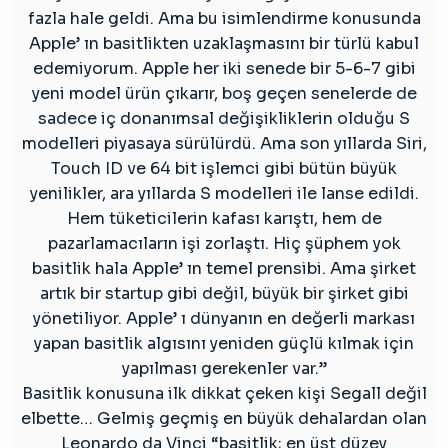
fazla hale geldi. Ama bu isimlendirme konusunda
Apple’ ın basitlikten uzaklaşmasını bir türlü kabul
edemiyorum. Apple her iki senede bir 5-6-7 gibi
yeni model ürün çıkarır, boş geçen senelerde de
sadece iç donanımsal değişikliklerin olduğu S
modelleri piyasaya sürülürdü. Ama son yıllarda Siri,
Touch ID ve 64 bit işlemci gibi bütün büyük
yenilikler, ara yıllarda S modelleri ile lanse edildi.
Hem tüketicilerin kafası karıştı, hem de
pazarlamacıların işi zorlaştı. Hiç şüphem yok
basitlik hala Apple’ ın temel prensibi. Ama şirket
artık bir startup gibi değil, büyük bir şirket gibi
yönetiliyor. Apple’ ı dünyanın en değerli markası
yapan basitlik algısını yeniden güçlü kılmak için
yapılması gerekenler var.”
Basitlik konusuna ilk dikkat çeken kişi Segall değil
elbette… Gelmiş geçmiş en büyük dehalardan olan
Leonardo da Vinci “basitlik; en üst düzey